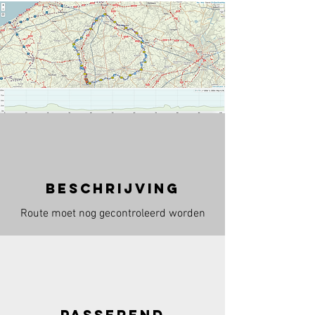
beschrijving
Route moet nog gecontroleerd worden
passerend