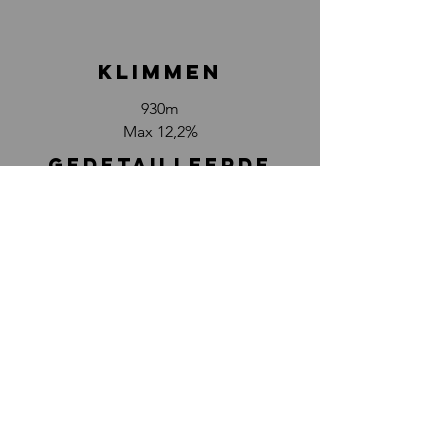
klimmen
930m
Max 12,2%
GEDETAILLEERDE
KAART
foto's
hier