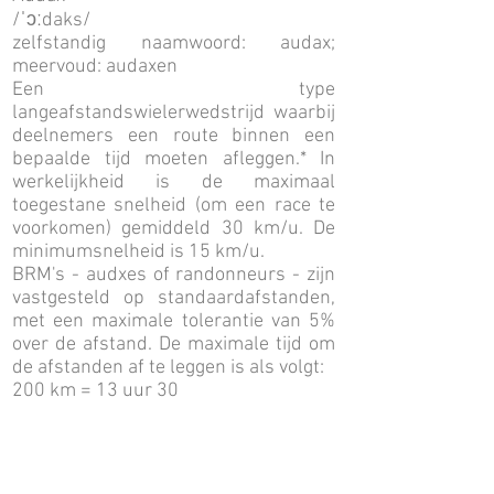
/ˈɔːdaks/
zelfstandig naamwoord: audax;
meervoud: audaxen
Een type
langeafstandswielerwedstrijd waarbij
deelnemers een route binnen een
bepaalde tijd moeten afleggen.* In
werkelijkheid is de maximaal
toegestane snelheid (om een race te
voorkomen) gemiddeld 30 km/u. De
minimumsnelheid is 15 km/u.
BRM's - audxes of randonneurs - zijn
vastgesteld op standaardafstanden,
met een maximale tolerantie van 5%
over de afstand. De maximale tijd om
de afstanden af te leggen is als volgt:
200 km = 13 uur 30
300 km = 20 uur
400 km = 27 uur
600 km = 40 uur
1000 km = 75 uur